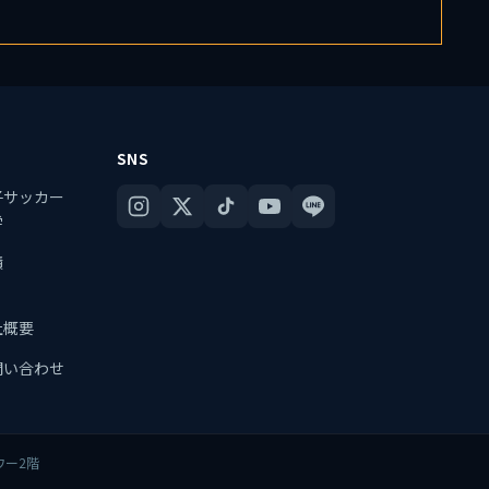
SNS
子サッカー
学
績
社概要
問い合わせ
タワー2階