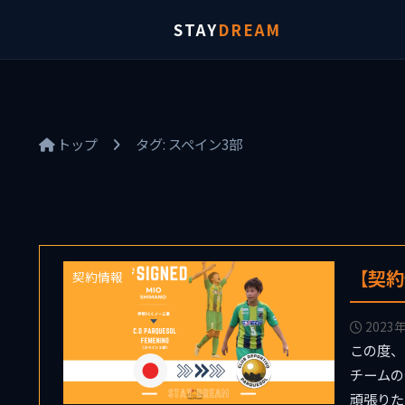
STAY
DREAM
トップ
タグ:
スペイン3部
【契約情
契約情報
2023
この度、島
チームの
頑張りた