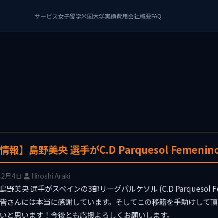
サービス
女子留学
米国大学
実績
費用
会社概要
FAQ
報】島野美央 選手がC.D Parquesol Femeni
年2月4日
Hiroshi Araki
野美央 選手がスペインの3部リーグパルケソル (C.D Parquesol
皆さんには本当に感謝しています。そしてこの移籍を手助けして頂
いと思います！今後とも応援よろしくお願いします。