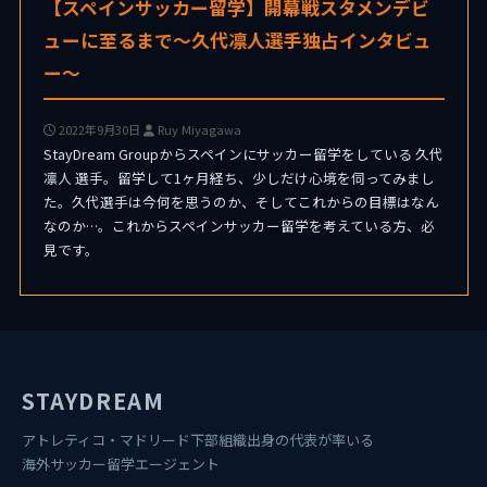
【スペインサッカー留学】開幕戦スタメンデビ
ューに至るまで〜久代凛人選手独占インタビュ
ー〜
2022年9月30日
Ruy Miyagawa
StayDream Groupからスペインにサッカー留学をしている 久代
凛人 選手。留学して1ヶ月経ち、少しだけ心境を伺ってみまし
た。久代選手は今何を思うのか、そしてこれからの目標はなん
なのか…。これからスペインサッカー留学を考えている方、必
見です。
STAYDREAM
アトレティコ・マドリード下部組織出身の代表が率いる
海外サッカー留学エージェント