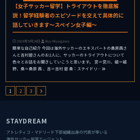
【女子サッカー留学】トライアウトを徹底解
説！留学経験者のエピソードを交えて具体的に
話していきます〜スペイン女子編〜
2024年9月18日
Ruy Miyagawa
簡単な自己紹介 今回は海外サッカーのエキスパートの桑原茜さ
んと吉村碧さんのお2人に、サッカーのトライアウトについて
色々とお話をお聞きしていこうと思います。 宮＝宮川、嬉＝嬉
野、桑＝桑原 茜 、吉＝吉村 碧 桑：ステイドリ…
1
2
3
STAYDREAM
アトレティコ・マドリード下部組織出身の代表が率いる
海外サッカー留学エージェント