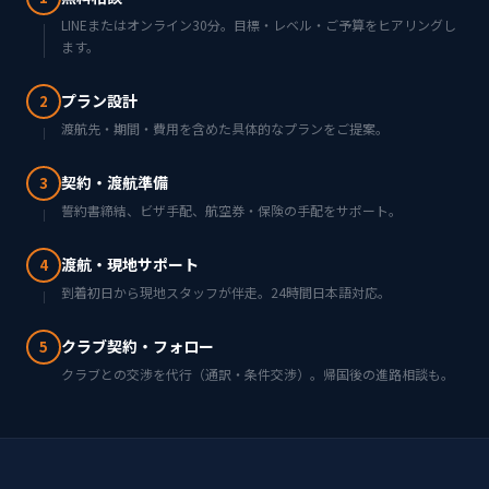
LINEまたはオンライン30分。目標・レベル・ご予算をヒアリングし
ます。
プラン設計
2
渡航先・期間・費用を含めた具体的なプランをご提案。
契約・渡航準備
3
誓約書締結、ビザ手配、航空券・保険の手配をサポート。
渡航・現地サポート
4
到着初日から現地スタッフが伴走。24時間日本語対応。
クラブ契約・フォロー
5
クラブとの交渉を代行（通訳・条件交渉）。帰国後の進路相談も。