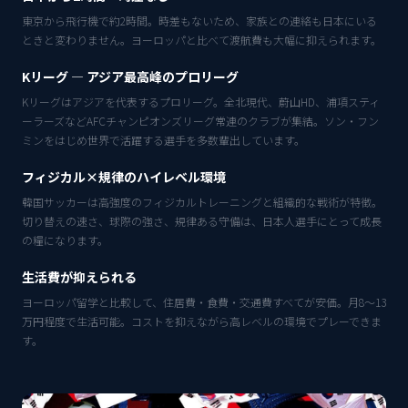
東京から飛行機で約2時間。時差もないため、家族との連絡も日本にいる
ときと変わりません。ヨーロッパと比べて渡航費も大幅に抑えられます。
Kリーグ — アジア最高峰のプロリーグ
Kリーグはアジアを代表するプロリーグ。全北現代、蔚山HD、浦項スティ
ーラーズなどAFCチャンピオンズリーグ常連のクラブが集結。ソン・フン
ミンをはじめ世界で活躍する選手を多数輩出しています。
フィジカル×規律のハイレベル環境
韓国サッカーは高強度のフィジカルトレーニングと組織的な戦術が特徴。
切り替えの速さ、球際の強さ、規律ある守備は、日本人選手にとって成長
の糧になります。
生活費が抑えられる
ヨーロッパ留学と比較して、住居費・食費・交通費すべてが安価。月8〜13
万円程度で生活可能。コストを抑えながら高レベルの環境でプレーできま
す。