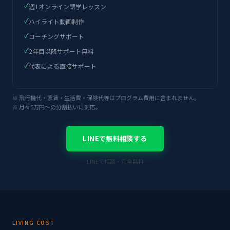
✓
週1オンライン語学レッスン
✓
ハイライト動画制作
✓
コーチングサポート
✓
2年目以降サポート無料
✓
代表による直接サポート
※ 飛行機代・家賃・生活費・保険代等はプログラム費用に含まれません。
※ 月々5万円〜の分割払いに対応。
LINEで無料相談する
LINEで相談・完全無料
LIVING COST