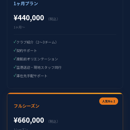
1ヶ月プラン
¥440,000
（税込）
1ヶ月〜
✓
クラブ紹介（2〜3チーム）
✓
契約サポート
✓
渡航前オリエンテーション
✓
空港送迎・現地スタッフ同行
✓
滞在先手配サポート
人気No.1
フルシーズン
¥660,000
（税込）
1シーズン