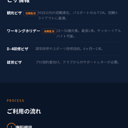
観光ビザ
90日以内の短期滞在。パスポートのみでOK。短期ト
短期推奨
ライアウトに最適。
ワーキングホリデー
18〜30歳対象。最長1年。サッカー＋アル
長期推奨
バイト可能。
D-4研修ビザ
語学研修やスポーツ研修目的。6ヶ月〜1年。
就労ビザ
プロ契約者向け。クラブからのサポートレターが必要。
PROCESS
ご利用の流れ
無料相談
1