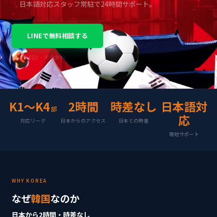
日本語対応スタッフ常駐で24時間サポート。
LINEで無料相談する
LINEで相談・完全無料
K1〜K4
2時間
時差なし
日本語対
部
応
対応リーグ
日本からのアクセス
日本との時差
現地サポート
WHY KOREA
なぜ
韓国
なのか
日本から2時間・時差なし