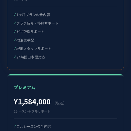
✓
1ヶ月プランの全内容
✓
クラブ紹介・移籍サポート
✓
ビザ取得サポート
✓
宿泊先手配
✓
現地スタッフサポート
✓
24時間日本語対応
プレミアム
¥1,584,000
（税込）
1シーズン＋フルサポート
✓
フルシーズンの全内容