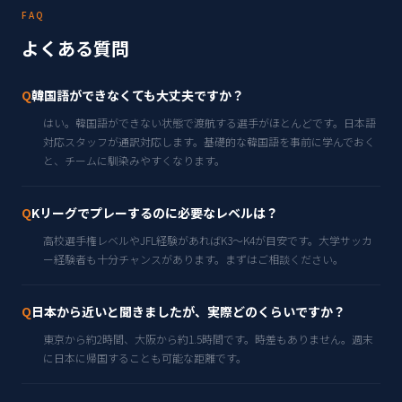
FAQ
よくある質問
Q
韓国語ができなくても大丈夫ですか？
はい。韓国語ができない状態で渡航する選手がほとんどです。日本語
対応スタッフが通訳対応します。基礎的な韓国語を事前に学んでおく
と、チームに馴染みやすくなります。
Q
Kリーグでプレーするのに必要なレベルは？
高校選手権レベルやJFL経験があればK3〜K4が目安です。大学サッカ
ー経験者も十分チャンスがあります。まずはご相談ください。
Q
日本から近いと聞きましたが、実際どのくらいですか？
東京から約2時間、大阪から約1.5時間です。時差もありません。週末
に日本に帰国することも可能な距離です。