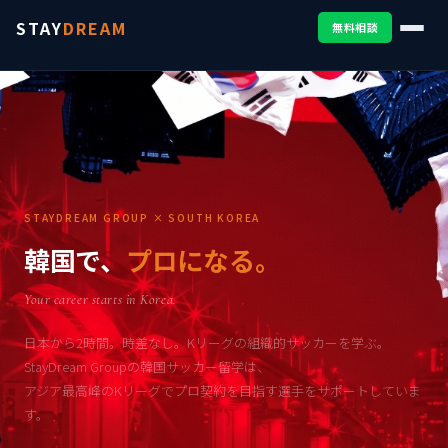
STAY
DREAM
無料相談
STAYDREAM GROUP × SOUTH KOREA
韓国で、
プロになる。
Your career starts in Korea.
日本から2時間。時差なし。Kリーグの組織的サッカーを学ぶ。
StayDream Groupの韓国サッカー留学は、
アジア最高峰のKリーグでプロ契約を目指す選手をサポートしていま
す。