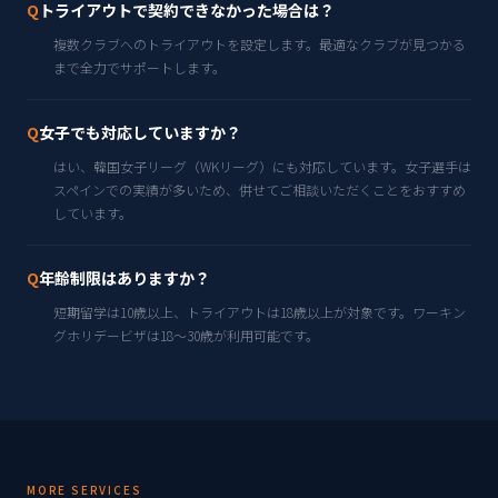
Q
トライアウトで契約できなかった場合は？
複数クラブへのトライアウトを設定します。最適なクラブが見つかる
まで全力でサポートします。
Q
女子でも対応していますか？
はい、韓国女子リーグ（WKリーグ）にも対応しています。女子選手は
スペインでの実績が多いため、併せてご相談いただくことをおすすめ
しています。
Q
年齢制限はありますか？
短期留学は10歳以上、トライアウトは18歳以上が対象です。ワーキン
グホリデービザは18〜30歳が利用可能です。
MORE SERVICES