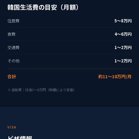
韓国生活費の目安（月額）
住居費
5〜8万円
食費
4〜6万円
交通費
1〜2万円
その他
1〜2万円
合計
約11〜18万円/月
※ 渡航費：往復3〜8万円（時期により変動）
VISA
ビザ情報