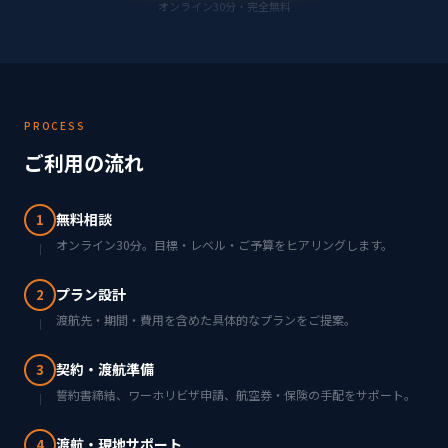
オンライン30分・完全無料
PROCESS
ご利用の流れ
無料相談
1
オンライン30分。目標・レベル・ご予算をヒアリングします。
プラン設計
2
渡航先・期間・費用を含めた具体的なプランをご提案。
契約・渡航準備
3
誓約書締結、ワーホリビザ申請、航空券・保険の手配をサポート。
渡航・現地サポート
4