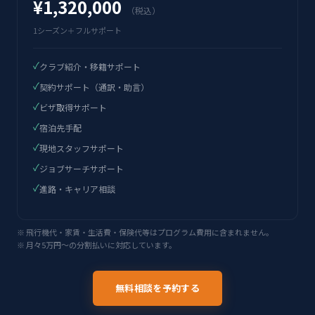
¥1,320,000
（税込）
1シーズン＋フルサポート
✓
クラブ紹介・移籍サポート
✓
契約サポート（通訳・助言）
✓
ビザ取得サポート
✓
宿泊先手配
✓
現地スタッフサポート
✓
ジョブサーチサポート
✓
進路・キャリア相談
※ 飛行機代・家賃・生活費・保険代等はプログラム費用に含まれません。
※ 月々5万円〜の分割払いに対応しています。
無料相談を予約する