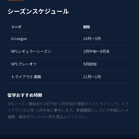
シーズンスケジュール
リーグ
期間
A-League
10月〜5月
NPLレギュラーシーズン
2月中旬〜8月末
NPLプレーオフ
9月初旬
トライアウト適期
11月〜1月
留学おすすめ時期
NPLシーズン開始前の1月下旬〜2月初旬が渡航のベストタイミング。トラ
イアウトは11月〜1月中旬に集中します。準備期間としてビザ申請に2〜4
週間、身体作りに3〜6ヶ月を見込んでください。