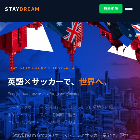
STAY
DREAM
無料相談
STAYDREAM GROUP × AUSTRALIA
英語×サッカーで、
世界へ。
Play football, speak English, grow globally.
ワーキングホリデーを活用して低コストでプロ環境を経験。
英語力とサッカースキルを同時に磨き、
グローバルなキャリアの基盤を作ります。
StayDream Groupのオーストラリアサッカー留学は、現地