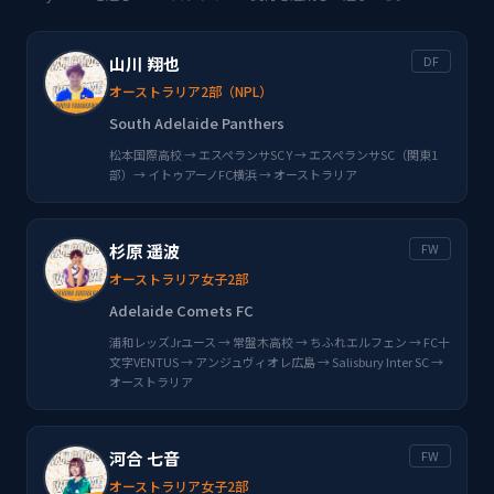
山川 翔也
DF
オーストラリア2部（NPL）
South Adelaide Panthers
松本国際高校 → エスペランサSC Y → エスペランサSC（関東1
部）→ イトゥアーノFC横浜 → オーストラリア
杉原 遥波
FW
オーストラリア女子2部
Adelaide Comets FC
浦和レッズJrユース → 常盤木高校 → ちふれエルフェン → FC十
文字VENTUS → アンジュヴィオレ広島 → Salisbury Inter SC →
オーストラリア
河合 七音
FW
オーストラリア女子2部