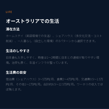
LIFE
オーストラリアでの生活
滞在方法
ホームステイ（英語環境での生活）、シェアハウス（多文化交流・コスト
削減）、一人暮らし（自立した環境）の3パターンから選択できます。
生活のしやすさ
日本食も入手しやすく、時差は1〜2時間と日本との連絡が取りやすい環
境。治安も良く、生活インフラが整っています。
生活費の目安
宿泊費（シェアハウス）3〜5万円/月、食費2〜4万円/月、交通費0.5〜1.5万
円/月、その他1〜2万円/月。合計約6.5〜12.5万円/月。ワーホリの収入でほ
ぼ賄えます。