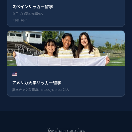
スペインサッカー留学
女子プロ契約実績9名
※自社調べ
アメリカ大学サッカー留学
奨学金で文武両道。NCAA / NJCAA対応
Your dream starts here.