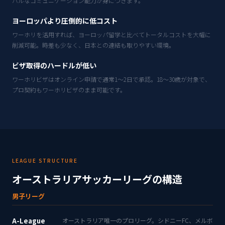
バルなコミュニケーション能力が身につきます。
ヨーロッパより圧倒的に低コスト
ワーホリを活用すれば、ヨーロッパ留学と比べてトータルコストを大幅に
削減可能。時差も少なく、日本との連絡も取りやすい環境。
ビザ取得のハードルが低い
ワーホリビザはオンライン申請で通常1〜2日で承認。18〜30歳が対象で、
プロ契約もワーホリビザのまま可能です。
LEAGUE STRUCTURE
オーストラリアサッカーリーグの構造
男子リーグ
A-League
オーストラリア唯一のプロリーグ。シドニーFC、メルボ