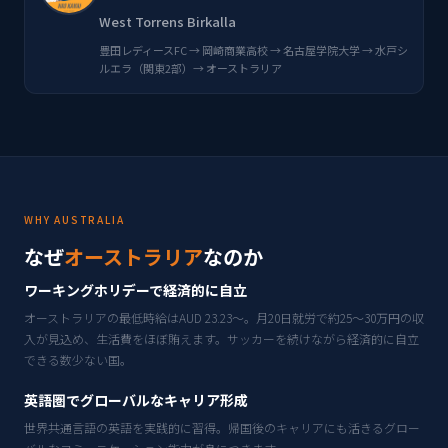
West Torrens Birkalla
豊田レディースFC → 岡崎商業高校 → 名古屋学院大学 → 水戸シ
ルエラ（関東2部）→ オーストラリア
WHY AUSTRALIA
なぜ
オーストラリア
なのか
ワーキングホリデーで経済的に自立
オーストラリアの最低時給はAUD 23.23〜。月20日就労で約25〜30万円の収
入が見込め、生活費をほぼ賄えます。サッカーを続けながら経済的に自立
できる数少ない国。
英語圏でグローバルなキャリア形成
世界共通言語の英語を実践的に習得。帰国後のキャリアにも活きるグロー