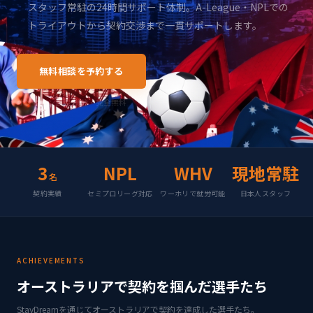
スタッフ常駐の24時間サポート体制。A-League・NPLでの
トライアウトから契約交渉まで一貫サポートします。
無料相談を予約する
オンライン面談 30分・完全無料
3
NPL
WHV
現地常駐
名
契約実績
セミプロリーグ対応
ワーホリで就労可能
日本人スタッフ
ACHIEVEMENTS
オーストラリアで契約を掴んだ選手たち
StayDreamを通じてオーストラリアで契約を達成した選手たち。