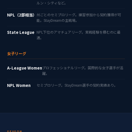
ルン・シティなど。
NPL（2部相当）
州ごとのセミプロリーグ。練習参加から契約獲得が可
能。StayDreamの主戦場。
State League
NPL下位のアマチュアリーグ。実戦経験を積むのに最
適。
女子リーグ
A-League Women
プロフェッショナルリーグ。国際的な女子選手が活
躍。
NPL Women
セミプロリーグ。StayDream選手の契約実績あり。
SEASON