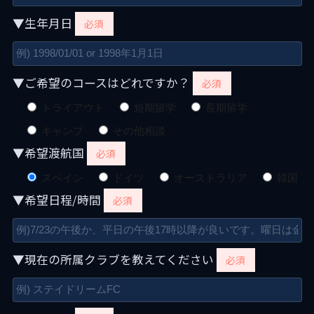
▼生年月日
必須
▼ご希望のコースはどれですか？
必須
トライアウト
短期留学
長期留学
キャンプ
その他相談
▼希望渡航国
必須
スペイン
ドイツ
オーストラリア
韓国
▼希望日程/時間
必須
▼現在の所属クラブを教えてください
必須