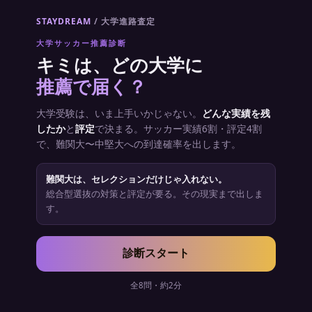
STAYDREAM
/ 大学進路査定
大学サッカー推薦診断
キミは、どの大学に
推薦で届く？
大学受験は、いま上手いかじゃない。
どんな実績を残
したか
と
評定
で決まる。サッカー実績6割・評定4割
で、難関大〜中堅大への到達確率を出します。
難関大は、セレクションだけじゃ入れない。
総合型選抜の対策と評定が要る。その現実まで出しま
す。
診断スタート
全8問・約2分